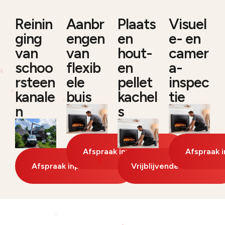
Reinin
Aanbr
Plaats
Visuel
ging
engen
en
e- en
van
van
hout-
camer
schoo
flexib
en
a-
rsteen
ele
pellet
inspec
kanale
buis
kachel
tie
n
s
Afspraak inplannen
Afspraak 
Afspraak inplannen
Vrijblijvende offerte