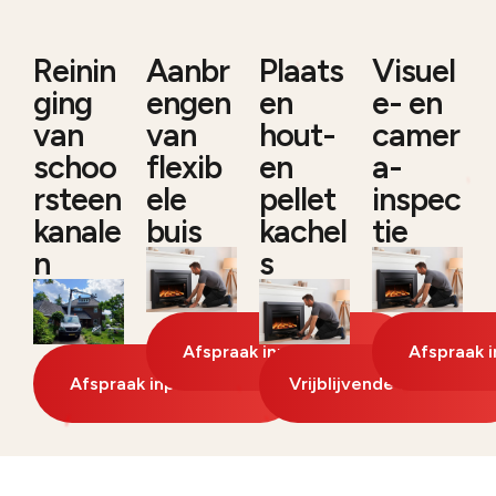
Reinin
Aanbr
Plaats
Visuel
ging
engen
en
e- en
van
van
hout-
camer
schoo
flexib
en
a-
rsteen
ele
pellet
inspec
kanale
buis
kachel
tie
n
s
Afspraak inplannen
Afspraak 
Afspraak inplannen
Vrijblijvende offerte